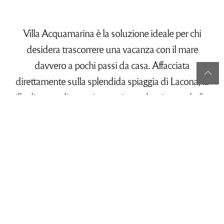
desidera trascorrere una vacanza con il mare
davvero a pochi passi da casa. Affacciata
direttamente sulla splendida spiaggia di Lacona, la
villa dispone di una pineta privata che si estende fino
al mare e ospita la zona living all’aperto, attrezzata
per il relax e per trascorrere piacevoli momenti
all’ombra dei pini.
La terrazza e gli spazi esterni si inseriscono
armoniosamente nella pineta, creando un ambiente
riservato e suggestivo dove rilassarsi, prendere il
sole, leggere o godersi la vista sul Golfo di Lacona.
La struttura dispone di due appartamenti